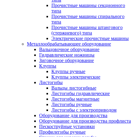
Прочистные машины секционного
типа
Прочистные машины спирального
типа
Прочистные машины штангового
(стержневого) типа
Электрические прочистные машины
Металлообрабатывающее оборудование
Вальцовочное оборудование
Гидравлические ножницы
Зиговочное оборудование
Клуппы
Клуппы ручные
Клуппы электрические
Листогибы
Вальцы листогибные
Листогибы гидравлические
Листогибы магнитные
Листогибы ручные
Листогибы с электроприводом
Оборудование для производства
Оборудование для производства профлиста
Пескоструйные установки
Профилегибы ручные