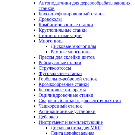
Автоподатчики для деревообрабатывающих
станков
Брусопрофилировочный станок
Дровоколы
Комбинированные станки
Круглопильные станки
Линии оптимизации
Многопилы
Дисковые многопилы
Рамные многопилы
Прессы для склейки щитов
Рейсмусовые станки
Стружкоотсосы
Фуговальные станки
Горбыльно-ребровой станок
Кромкообрезные станки
Бензиновые пилорамы
Оцилиндровочные станки
Сварочный аппарат для ленточных пил
Чашкорезный станок
Аспирационные установки
Дебаркер
Инструмент и комплектующие
Дисковая пила для МКС
Лента шлифовальная