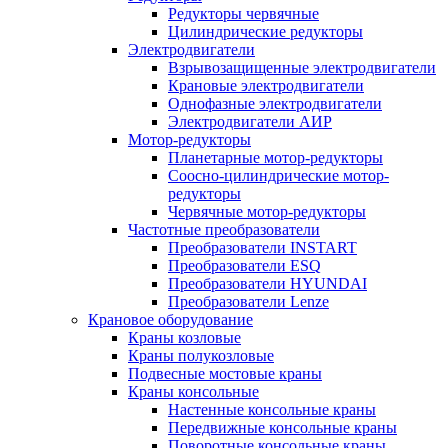
Редукторы червячные
Цилиндрические редукторы
Электродвигатели
Взрывозащищенные электродвигатели
Крановые электродвигатели
Однофазные электродвигатели
Электродвигатели АИР
Мотор-редукторы
Планетарные мотор-редукторы
Соосно-цилиндрические мотор-
редукторы
Червячные мотор-редукторы
Частотные преобразователи
Преобразователи INSTART
Преобразователи ESQ
Преобразователи HYUNDAI
Преобразователи Lenze
Крановое оборудование
Краны козловые
Краны полукозловые
Подвесные мостовые краны
Краны консольные
Настенные консольные краны
Передвижные консольные краны
Поворотные консольные краны