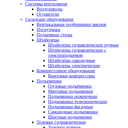
Системы вентиляции
Воздуховоды
Осушители
Складское оборудование
Вертикальные подборщики заказов
Погрузчики
Подъемные столы
Штабелеры
Штабелеры гидравлические ручные
Штабелеры гидравлические с
электроподъемом
Штабелеры самоходные
Штабелеры электрические
Компрессорное оборудование
Винтовые компрессоры
Подъемники
Грузовые подъёмники
Мачтовые подъемники
Подъемники ножничные
Подъемники телескопические
Подъемники фасадные
Самоходные подъемники
Шахтные подъемники
Тележки гидравлические
Тележки ручные