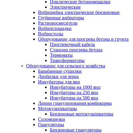
Циклические бетономешалки
Электрические
Виброрейки электрические бензиновые
Глубинные вибраторы
Растворосмесители
Виброплощадки
Вибростолы
Оборудование для прогрева бетона и грунта
Прогревочный кабель
Станции прогрева бетона
Термоматы
Трансформаторы
Оборудование для сельского хозяйства
Барабанные сушилки
Дробилки для зерна
Инкубаторы для яиц
Инкубаторы на 1000 яиц
Инкубаторы на 250 яиц
Инкубаторы на 500 яиц
Линии гранулирования комбикорма
Мотокультиваторы
Бензиновые мотокультиваторы
Соломорезки
Грануляторы
Бензиновые грануляторы