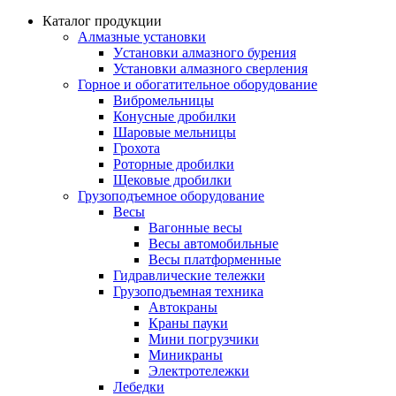
Каталог продукции
Алмазные установки
Уcтановки алмазного бурения
Установки алмазного сверления
Горное и обогатительное оборудование
Вибромельницы
Конусные дробилки
Шаровые мельницы
Грохота
Роторные дробилки
Щековые дробилки
Грузоподъемное оборудование
Весы
Вагонные весы
Весы автомобильные
Весы платформенные
Гидравлические тележки
Грузоподъемная техника
Автокраны
Краны пауки
Мини погрузчики
Миникраны
Электротележки
Лебедки