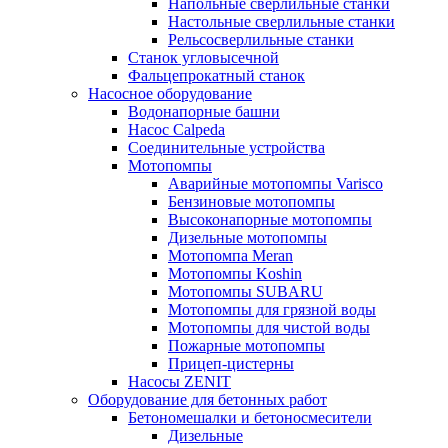
Напольные сверлильные станки
Настольные сверлильные станки
Рельсосверлильные станки
Станок угловысечной
Фальцепрокатный станок
Насосное оборудование
Водонапорные башни
Насос Calpeda
Соединительные устройства
Мотопомпы
Аварийные мотопомпы Varisco
Бензиновые мотопомпы
Высоконапорные мотопомпы
Дизельные мотопомпы
Мотопомпа Meran
Мотопомпы Koshin
Мотопомпы SUBARU
Мотопомпы для грязной воды
Мотопомпы для чистой воды
Пожарные мотопомпы
Прицеп-цистерны
Насосы ZENIT
Оборудование для бетонных работ
Бетономешалки и бетоносмесители
Дизельные