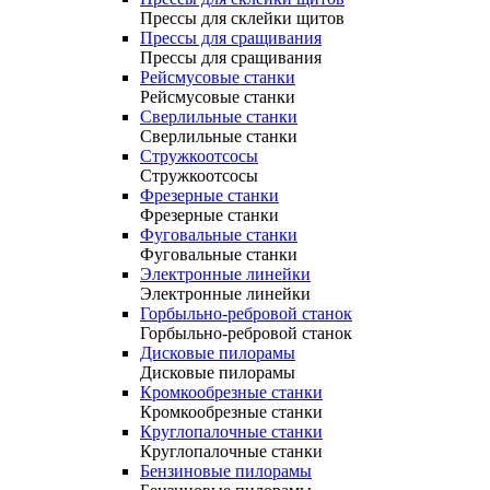
Прессы для склейки щитов
Прессы для сращивания
Прессы для сращивания
Рейсмусовые станки
Рейсмусовые станки
Сверлильные станки
Сверлильные станки
Стружкоотсосы
Стружкоотсосы
Фрезерные станки
Фрезерные станки
Фуговальные станки
Фуговальные станки
Электронные линейки
Электронные линейки
Горбыльно-ребровой станок
Горбыльно-ребровой станок
Дисковые пилорамы
Дисковые пилорамы
Кромкообрезные станки
Кромкообрезные станки
Круглопалочные станки
Круглопалочные станки
Бензиновые пилорамы