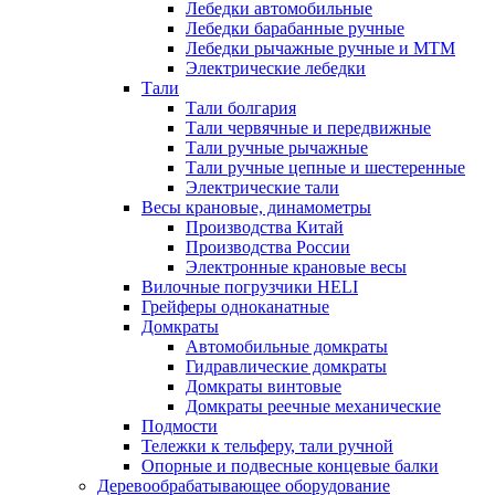
Лебедки автомобильные
Лебедки барабанные ручные
Лебедки рычажные ручные и МТМ
Электрические лебедки
Тали
Тали болгария
Тали червячные и передвижные
Тали ручные рычажные
Тали ручные цепные и шестеренные
Электрические тали
Весы крановые, динамометры
Производства Китай
Производства России
Электронные крановые весы
Вилочные погрузчики HELI
Грейферы одноканатные
Домкраты
Автомобильные домкраты
Гидравлические домкраты
Домкраты винтовые
Домкраты реечные механические
Подмости
Тележки к тельферу, тали ручной
Опорные и подвесные концевые балки
Деревообрабатывающее оборудование