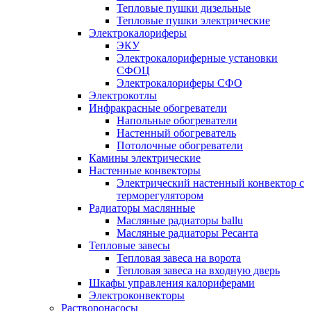
Тепловые пушки дизельные
Тепловые пушки электрические
Электрокалориферы
ЭКУ
Электрокалориферные установки
СФОЦ
Электрокалориферы СФО
Электрокотлы
Инфракрасные обогреватели
Напольные обогреватели
Настенный обогреватель
Потолочные обогреватели
Камины электрические
Настенные конвекторы
Электрический настенный конвектор с
терморегулятором
Радиаторы маслянные
Масляные радиаторы ballu
Масляные радиаторы Ресанта
Тепловые завесы
Тепловая завеса на ворота
Тепловая завеса на входную дверь
Шкафы управления калориферами
Электроконвекторы
Растворонасосы