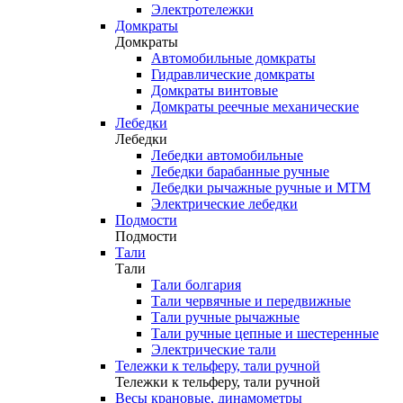
Электротележки
Домкраты
Домкраты
Автомобильные домкраты
Гидравлические домкраты
Домкраты винтовые
Домкраты реечные механические
Лебедки
Лебедки
Лебедки автомобильные
Лебедки барабанные ручные
Лебедки рычажные ручные и МТМ
Электрические лебедки
Подмости
Подмости
Тали
Тали
Тали болгария
Тали червячные и передвижные
Тали ручные рычажные
Тали ручные цепные и шестеренные
Электрические тали
Тележки к тельферу, тали ручной
Тележки к тельферу, тали ручной
Весы крановые, динамометры