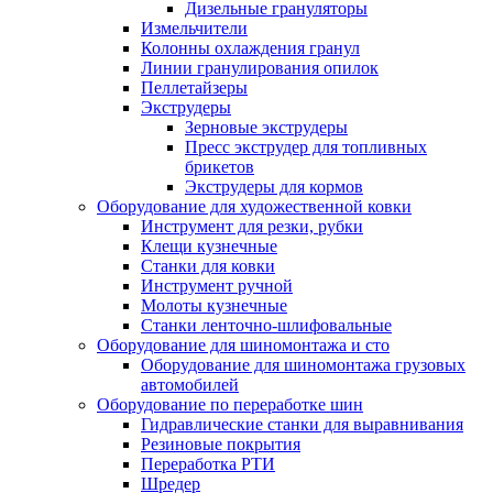
Дизельные грануляторы
Измельчители
Колонны охлаждения гранул
Линии гранулирования опилок
Пеллетайзеры
Экструдеры
Зерновые экструдеры
Пресс экструдер для топливных
брикетов
Экструдеры для кормов
Оборудование для художественной ковки
Инструмент для резки, рубки
Клещи кузнечные
Станки для ковки
Инструмент ручной
Молоты кузнечные
Станки ленточно-шлифовальные
Оборудование для шиномонтажа и сто
Оборудование для шиномонтажа грузовых
автомобилей
Оборудование по переработке шин
Гидравлические станки для выравнивания
Резиновые покрытия
Переработка РТИ
Шредер