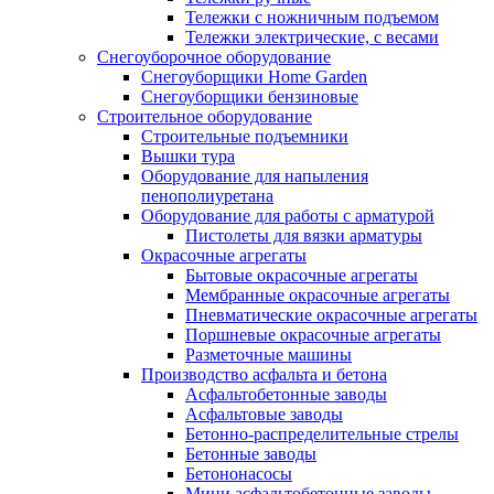
Тележки с ножничным подъемом
Тележки электрические, с весами
Снегоуборочное оборудование
Снегоуборщики Home Garden
Снегоуборщики бензиновые
Строительное оборудование
Cтроительные подъемники
Вышки тура
Оборудование для напыления
пенополиуретана
Оборудование для работы с арматурой
Пистолеты для вязки арматуры
Окрасочные агрегаты
Бытовые окрасочные агрегаты
Мембранные окрасочные агрегаты
Пневматические окрасочные агрегаты
Поршневые окрасочные агрегаты
Разметочные машины
Производство асфальта и бетона
Асфальтобетонные заводы
Асфальтовые заводы
Бетонно-распределительные стрелы
Бетонные заводы
Бетононасосы
Мини асфальтобетонные заводы