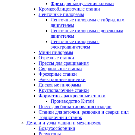
Фреза для закругления кромки
Кромкооблицовочные станки
Ленточные пилорамы
Ленточные пилорамы с гибридным
двигателем
Ленточные пилорамы с дизельным
двигателем
Ленточные пилорамы с
электродвигателем
Мини пилорамы
Отрезные станки
Прессы для сращивания
Сверлильные станки
Фрезерные станки
Электронные линейки
Дисковые пилорамы
Круглопалочные станки
Форматно - раскроечные станки
Производство Китай
Пресс для брикетирования отходов
Станки для заточки, разводки и сварки пил
Торцовочный станок
Детали и узлы машин и механизмов
Воздухосборники
Редукторы