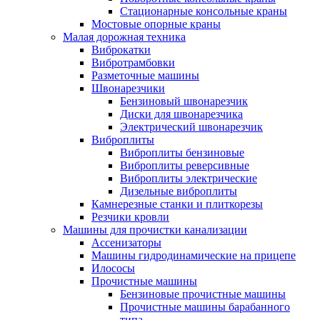
Стационарные консольные краны
Мостовые опорные краны
Малая дорожная техника
Виброкатки
Вибротрамбовки
Разметочные машины
Швонарезчики
Бензиновый швонарезчик
Диски для швонарезчика
Электрический швонарезчик
Виброплиты
Виброплиты бензиновые
Виброплиты реверсивные
Виброплиты электрические
Дизельные виброплиты
Камнерезные станки и плиткорезы
Резчики кровли
Машины для прочистки канализации
Ассенизаторы
Машины гидродинамические на прицепе
Илососы
Прочистные машины
Бензиновые прочистные машины
Прочистные машины барабанного
типа