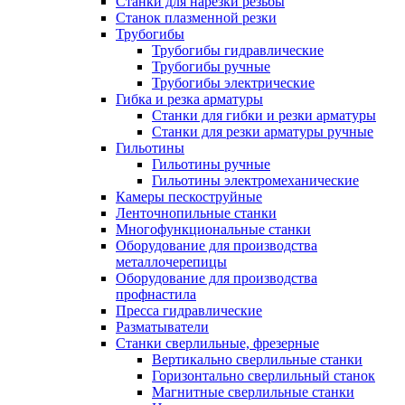
Станки для нарезки резьбы
Станок плазменной резки
Трубогибы
Трубогибы гидравлические
Трубогибы ручные
Трубогибы электрические
Гибка и резка арматуры
Станки для гибки и резки арматуры
Станки для резки арматуры ручные
Гильотины
Гильотины ручные
Гильотины электромеханические
Камеры пескоструйные
Ленточнопильные станки
Многофункциональные станки
Оборудование для производства
металлочерепицы
Оборудование для производства
профнастила
Пресса гидравлические
Разматыватели
Станки сверлильные, фрезерные
Вертикально сверлильные станки
Горизонтально сверлильный станок
Магнитные сверлильные станки