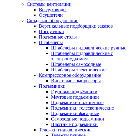
Системы вентиляции
Воздуховоды
Осушители
Складское оборудование
Вертикальные подборщики заказов
Погрузчики
Подъемные столы
Штабелеры
Штабелеры гидравлические ручные
Штабелеры гидравлические с
электроподъемом
Штабелеры самоходные
Штабелеры электрические
Компрессорное оборудование
Винтовые компрессоры
Подъемники
Грузовые подъёмники
Мачтовые подъемники
Подъемники ножничные
Подъемники телескопические
Подъемники фасадные
Самоходные подъемники
Шахтные подъемники
Тележки гидравлические
Тележки ручные