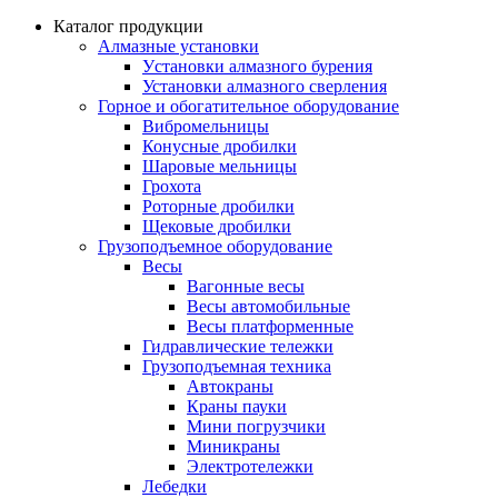
Каталог продукции
Алмазные установки
Уcтановки алмазного бурения
Установки алмазного сверления
Горное и обогатительное оборудование
Вибромельницы
Конусные дробилки
Шаровые мельницы
Грохота
Роторные дробилки
Щековые дробилки
Грузоподъемное оборудование
Весы
Вагонные весы
Весы автомобильные
Весы платформенные
Гидравлические тележки
Грузоподъемная техника
Автокраны
Краны пауки
Мини погрузчики
Миникраны
Электротележки
Лебедки