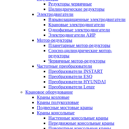
Редукторы червячные
Цилиндрические редукторы
Электродвигатели
Взрывозащищенные электродвигатели
Крановые электродвигатели
Однофазные электродвигатели
Электродвигатели АИР
Мотор-редукторы
Планетарные мотор-редукторы
Соосно-цилиндрические мотор-
редукторы
Червячные мотор-редукторы
Частотные преобразователи
Преобразователи INSTART
Преобразователи ESQ
Преобразователи HYUNDAI
Преобразователи Lenze
Крановое оборудование
Краны козловые
Краны полукозловые
Подвесные мостовые краны
Краны консольные
Настенные консольные краны
Передвижные консольные краны
Поворотные консольные краны