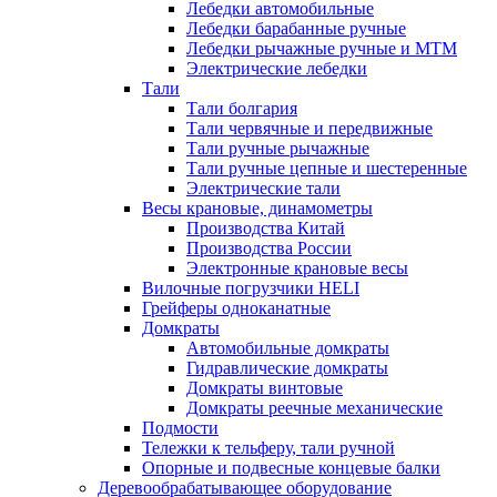
Лебедки автомобильные
Лебедки барабанные ручные
Лебедки рычажные ручные и МТМ
Электрические лебедки
Тали
Тали болгария
Тали червячные и передвижные
Тали ручные рычажные
Тали ручные цепные и шестеренные
Электрические тали
Весы крановые, динамометры
Производства Китай
Производства России
Электронные крановые весы
Вилочные погрузчики HELI
Грейферы одноканатные
Домкраты
Автомобильные домкраты
Гидравлические домкраты
Домкраты винтовые
Домкраты реечные механические
Подмости
Тележки к тельферу, тали ручной
Опорные и подвесные концевые балки
Деревообрабатывающее оборудование