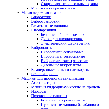
Стационарные консольные краны
Мостовые опорные краны
Малая дорожная техника
Виброкатки
Вибротрамбовки
Разметочные машины
Швонарезчики
Бензиновый швонарезчик
Диски для швонарезчика
Электрический швонарезчик
Виброплиты
Виброплиты бензиновые
Виброплиты реверсивные
Виброплиты электрические
Дизельные виброплиты
Камнерезные станки и плиткорезы
Резчики кровли
Машины для прочистки канализации
Ассенизаторы
Машины гидродинамические на прицепе
Илососы
Прочистные машины
Бензиновые прочистные машины
Прочистные машины барабанного
типа