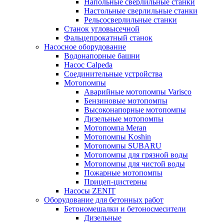
Напольные сверлильные станки
Настольные сверлильные станки
Рельсосверлильные станки
Станок угловысечной
Фальцепрокатный станок
Насосное оборудование
Водонапорные башни
Насос Calpeda
Соединительные устройства
Мотопомпы
Аварийные мотопомпы Varisco
Бензиновые мотопомпы
Высоконапорные мотопомпы
Дизельные мотопомпы
Мотопомпа Meran
Мотопомпы Koshin
Мотопомпы SUBARU
Мотопомпы для грязной воды
Мотопомпы для чистой воды
Пожарные мотопомпы
Прицеп-цистерны
Насосы ZENIT
Оборудование для бетонных работ
Бетономешалки и бетоносмесители
Дизельные