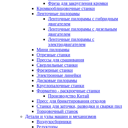
Фреза для закругления кромки
Кромкооблицовочные станки
Ленточные пилорамы
Ленточные пилорамы с гибридным
двигателем
Ленточные пилорамы с дизельным
двигателем
Ленточные пилорамы с
электродвигателем
Мини пилорамы
Отрезные станки
Прессы для сращивания
Сверлильные станки
Фрезерные станки
Электронные линейки
Дисковые пилорамы
Круглопалочные станки
Форматно - раскроечные станки
Производство Китай
Пресс для брикетирования отходов
Станки для заточки, разводки и сварки пил
Торцовочный станок
Детали и узлы машин и механизмов
Воздухосборники
Редукторы