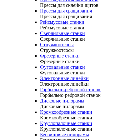
Прессы для склейки щитов
Прессы для сращивания
Прессы для сращивания
Рейсмусовые станки
Рейсмусовые станки
Сверлильные станки
Сверлильные станки
Стружкоотсосы
Стружкоотсосы
Фрезерные станки
Фрезерные станки
Фуговальные станки
Фуговальные станки
Электронные линейки
Электронные линейки
Горбыльно-ребровой станок
Горбыльно-ребровой станок
Дисковые пилорамы
Дисковые пилорамы
Кромкообрезные станки
Кромкообрезные станки
Круглопалочные станки
Круглопалочные станки
Бензиновые пилорамы