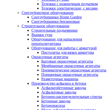
Тележки с ножничным подъемом
Тележки электрические, с весами
Снегоуборочное оборудование
Снегоуборщики Home Garden
Снегоуборщики бензиновые
Строительное оборудование
Cтроительные подъемники
Вышки тура
Оборудование для напыления
пенополиуретана
Оборудование для работы с арматурой
Пистолеты для вязки арматуры
Окрасочные агрегаты
Бытовые окрасочные агрегаты
Мембранные окрасочные агрегаты
Пневматические окрасочные агрегаты
Поршневые окрасочные агрегаты
Разметочные машины
Производство асфальта и бетона
Асфальтобетонные заводы
Асфальтовые заводы
Бетонно-распределительные стрелы
Бетонные заводы
Бетононасосы
Мини асфальтобетонные заводы