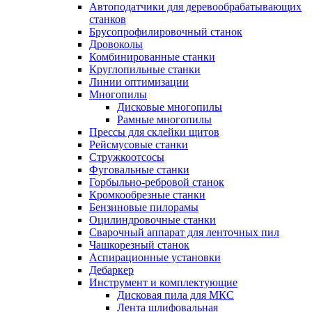
Автоподатчики для деревообрабатывающих
станков
Брусопрофилировочный станок
Дровоколы
Комбинированные станки
Круглопильные станки
Линии оптимизации
Многопилы
Дисковые многопилы
Рамные многопилы
Прессы для склейки щитов
Рейсмусовые станки
Стружкоотсосы
Фуговальные станки
Горбыльно-ребровой станок
Кромкообрезные станки
Бензиновые пилорамы
Оцилиндровочные станки
Сварочный аппарат для ленточных пил
Чашкорезный станок
Аспирационные установки
Дебаркер
Инструмент и комплектующие
Дисковая пила для МКС
Лента шлифовальная