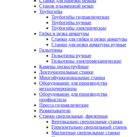
Станки для нарезки резьбы
Станок плазменной резки
Трубогибы
Трубогибы гидравлические
Трубогибы ручные
Трубогибы электрические
Гибка и резка арматуры
Станки для гибки и резки арматуры
Станки для резки арматуры ручные
Гильотины
Гильотины ручные
Гильотины электромеханические
Камеры пескоструйные
Ленточнопильные станки
Многофункциональные станки
Оборудование для производства
металлочерепицы
Оборудование для производства
профнастила
Пресса гидравлические
Разматыватели
Станки сверлильные, фрезерные
Вертикально сверлильные станки
Горизонтально сверлильный станок
Магнитные сверлильные станки