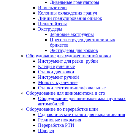
Дизельные грануляторы
Измельчители
Колонны охлаждения гранул
Линии гранулирования опилок
Пеллетайзеры
Экструдеры
Зерновые экструдеры
Пресс экструдер для топливных
брикетов
Экструдеры для кормов
Оборудование для художественной ковки
Инструмент для резки, рубки
Клещи кузнечные
Станки для ковки
Инструмент ручной
Молоты кузнечные
Станки ленточно-шлифовальные
Оборудование для шиномонтажа и сто
Оборудование для шиномонтажа грузовых
автомобилей
Оборудование по переработке шин
Гидравлические станки для выравнивания
Резиновые покрытия
Переработка РТИ
Шредер