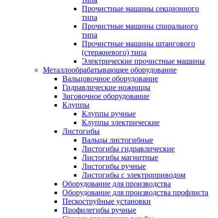
Прочистные машины секционного
типа
Прочистные машины спирального
типа
Прочистные машины штангового
(стержневого) типа
Электрические прочистные машины
Металлообрабатывающее оборудование
Вальцовочное оборудование
Гидравлические ножницы
Зиговочное оборудование
Клуппы
Клуппы ручные
Клуппы электрические
Листогибы
Вальцы листогибные
Листогибы гидравлические
Листогибы магнитные
Листогибы ручные
Листогибы с электроприводом
Оборудование для производства
Оборудование для производства профлиста
Пескоструйные установки
Профилегибы ручные