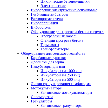
Циклические бетономешалки
Электрические
Виброрейки электрические бензиновые
Глубинные вибраторы
Растворосмесители
Виброплощадки
Вибростолы
Оборудование для прогрева бетона и грунта
Прогревочный кабель
Станции прогрева бетона
Термоматы
Трансформаторы
Оборудование для сельского хозяйства
Барабанные сушилки
Дробилки для зерна
Инкубаторы для яиц
Инкубаторы на 1000 яиц
Инкубаторы на 250 яиц
Инкубаторы на 500 яиц
Линии гранулирования комбикорма
Мотокультиваторы
Бензиновые мотокультиваторы
Соломорезки
Грануляторы
Бензиновые грануляторы