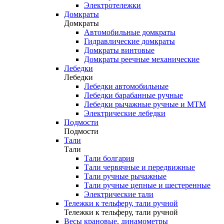
Электротележки
Домкраты
Домкраты
Автомобильные домкраты
Гидравлические домкраты
Домкраты винтовые
Домкраты реечные механические
Лебедки
Лебедки
Лебедки автомобильные
Лебедки барабанные ручные
Лебедки рычажные ручные и МТМ
Электрические лебедки
Подмости
Подмости
Тали
Тали
Тали болгария
Тали червячные и передвижные
Тали ручные рычажные
Тали ручные цепные и шестеренные
Электрические тали
Тележки к тельферу, тали ручной
Тележки к тельферу, тали ручной
Весы крановые, динамометры