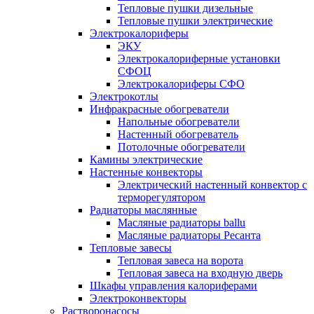
Тепловые пушки дизельные
Тепловые пушки электрические
Электрокалориферы
ЭКУ
Электрокалориферные установки
СФОЦ
Электрокалориферы СФО
Электрокотлы
Инфракрасные обогреватели
Напольные обогреватели
Настенный обогреватель
Потолочные обогреватели
Камины электрические
Настенные конвекторы
Электрический настенный конвектор с
терморегулятором
Радиаторы маслянные
Масляные радиаторы ballu
Масляные радиаторы Ресанта
Тепловые завесы
Тепловая завеса на ворота
Тепловая завеса на входную дверь
Шкафы управления калориферами
Электроконвекторы
Растворонасосы