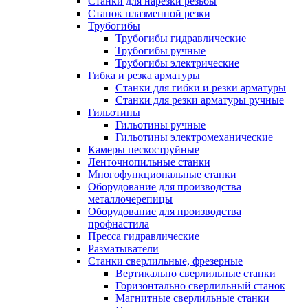
Станки для нарезки резьбы
Станок плазменной резки
Трубогибы
Трубогибы гидравлические
Трубогибы ручные
Трубогибы электрические
Гибка и резка арматуры
Станки для гибки и резки арматуры
Станки для резки арматуры ручные
Гильотины
Гильотины ручные
Гильотины электромеханические
Камеры пескоструйные
Ленточнопильные станки
Многофункциональные станки
Оборудование для производства
металлочерепицы
Оборудование для производства
профнастила
Пресса гидравлические
Разматыватели
Станки сверлильные, фрезерные
Вертикально сверлильные станки
Горизонтально сверлильный станок
Магнитные сверлильные станки