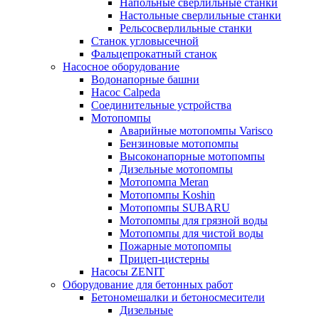
Напольные сверлильные станки
Настольные сверлильные станки
Рельсосверлильные станки
Станок угловысечной
Фальцепрокатный станок
Насосное оборудование
Водонапорные башни
Насос Calpeda
Соединительные устройства
Мотопомпы
Аварийные мотопомпы Varisco
Бензиновые мотопомпы
Высоконапорные мотопомпы
Дизельные мотопомпы
Мотопомпа Meran
Мотопомпы Koshin
Мотопомпы SUBARU
Мотопомпы для грязной воды
Мотопомпы для чистой воды
Пожарные мотопомпы
Прицеп-цистерны
Насосы ZENIT
Оборудование для бетонных работ
Бетономешалки и бетоносмесители
Дизельные