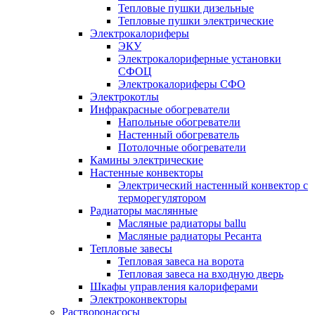
Тепловые пушки дизельные
Тепловые пушки электрические
Электрокалориферы
ЭКУ
Электрокалориферные установки
СФОЦ
Электрокалориферы СФО
Электрокотлы
Инфракрасные обогреватели
Напольные обогреватели
Настенный обогреватель
Потолочные обогреватели
Камины электрические
Настенные конвекторы
Электрический настенный конвектор с
терморегулятором
Радиаторы маслянные
Масляные радиаторы ballu
Масляные радиаторы Ресанта
Тепловые завесы
Тепловая завеса на ворота
Тепловая завеса на входную дверь
Шкафы управления калориферами
Электроконвекторы
Растворонасосы