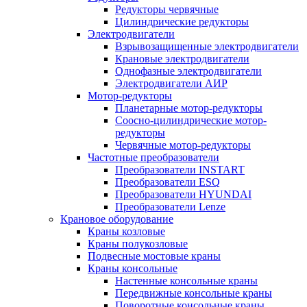
Редукторы червячные
Цилиндрические редукторы
Электродвигатели
Взрывозащищенные электродвигатели
Крановые электродвигатели
Однофазные электродвигатели
Электродвигатели АИР
Мотор-редукторы
Планетарные мотор-редукторы
Соосно-цилиндрические мотор-
редукторы
Червячные мотор-редукторы
Частотные преобразователи
Преобразователи INSTART
Преобразователи ESQ
Преобразователи HYUNDAI
Преобразователи Lenze
Крановое оборудование
Краны козловые
Краны полукозловые
Подвесные мостовые краны
Краны консольные
Настенные консольные краны
Передвижные консольные краны
Поворотные консольные краны