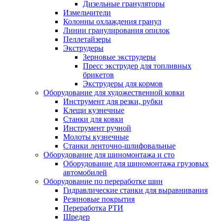
Дизельные грануляторы
Измельчители
Колонны охлаждения гранул
Линии гранулирования опилок
Пеллетайзеры
Экструдеры
Зерновые экструдеры
Пресс экструдер для топливных
брикетов
Экструдеры для кормов
Оборудование для художественной ковки
Инструмент для резки, рубки
Клещи кузнечные
Станки для ковки
Инструмент ручной
Молоты кузнечные
Станки ленточно-шлифовальные
Оборудование для шиномонтажа и сто
Оборудование для шиномонтажа грузовых
автомобилей
Оборудование по переработке шин
Гидравлические станки для выравнивания
Резиновые покрытия
Переработка РТИ
Шредер