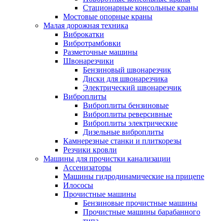
Стационарные консольные краны
Мостовые опорные краны
Малая дорожная техника
Виброкатки
Вибротрамбовки
Разметочные машины
Швонарезчики
Бензиновый швонарезчик
Диски для швонарезчика
Электрический швонарезчик
Виброплиты
Виброплиты бензиновые
Виброплиты реверсивные
Виброплиты электрические
Дизельные виброплиты
Камнерезные станки и плиткорезы
Резчики кровли
Машины для прочистки канализации
Ассенизаторы
Машины гидродинамические на прицепе
Илососы
Прочистные машины
Бензиновые прочистные машины
Прочистные машины барабанного
типа