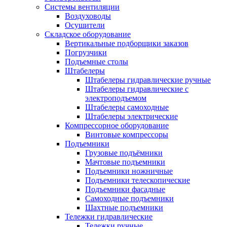
Системы вентиляции
Воздуховоды
Осушители
Складское оборудование
Вертикальные подборщики заказов
Погрузчики
Подъемные столы
Штабелеры
Штабелеры гидравлические ручные
Штабелеры гидравлические с
электроподъемом
Штабелеры самоходные
Штабелеры электрические
Компрессорное оборудование
Винтовые компрессоры
Подъемники
Грузовые подъёмники
Мачтовые подъемники
Подъемники ножничные
Подъемники телескопические
Подъемники фасадные
Самоходные подъемники
Шахтные подъемники
Тележки гидравлические
Тележки ручные