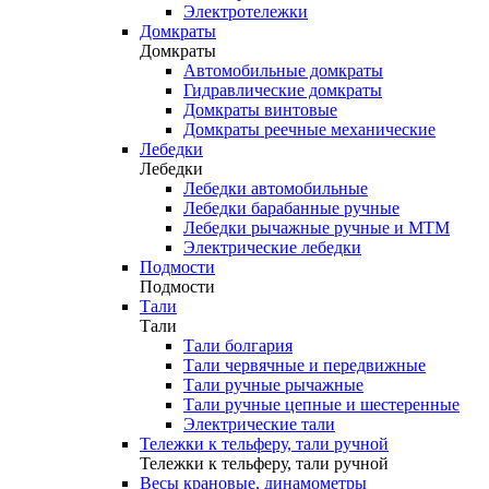
Электротележки
Домкраты
Домкраты
Автомобильные домкраты
Гидравлические домкраты
Домкраты винтовые
Домкраты реечные механические
Лебедки
Лебедки
Лебедки автомобильные
Лебедки барабанные ручные
Лебедки рычажные ручные и МТМ
Электрические лебедки
Подмости
Подмости
Тали
Тали
Тали болгария
Тали червячные и передвижные
Тали ручные рычажные
Тали ручные цепные и шестеренные
Электрические тали
Тележки к тельферу, тали ручной
Тележки к тельферу, тали ручной
Весы крановые, динамометры