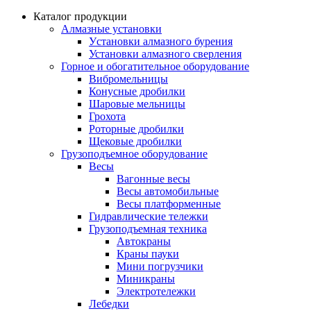
Каталог продукции
Алмазные установки
Уcтановки алмазного бурения
Установки алмазного сверления
Горное и обогатительное оборудование
Вибромельницы
Конусные дробилки
Шаровые мельницы
Грохота
Роторные дробилки
Щековые дробилки
Грузоподъемное оборудование
Весы
Вагонные весы
Весы автомобильные
Весы платформенные
Гидравлические тележки
Грузоподъемная техника
Автокраны
Краны пауки
Мини погрузчики
Миникраны
Электротележки
Лебедки