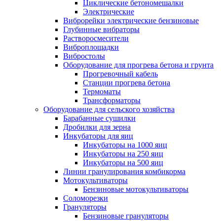
Циклические бетономешалки
Электрические
Виброрейки электрические бензиновые
Глубинные вибраторы
Растворосмесители
Виброплощадки
Вибростолы
Оборудование для прогрева бетона и грунта
Прогревочный кабель
Станции прогрева бетона
Термоматы
Трансформаторы
Оборудование для сельского хозяйства
Барабанные сушилки
Дробилки для зерна
Инкубаторы для яиц
Инкубаторы на 1000 яиц
Инкубаторы на 250 яиц
Инкубаторы на 500 яиц
Линии гранулирования комбикорма
Мотокультиваторы
Бензиновые мотокультиваторы
Соломорезки
Грануляторы
Бензиновые грануляторы