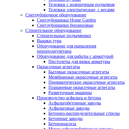
Тележки с ножничным подъемом
Тележки электрические, с весами
Снегоуборочное оборудование
Снегоуборщики Home Garden
Снегоуборщики бензиновые
Строительное оборудование
Cтроительные подъемники
Вышки тура
Оборудование для напыления
пенополиуретана
Оборудование для работы с арматурой
Пистолеты для вязки арматуры
Окрасочные агрегаты
Бытовые окрасочные агрегаты
Мембранные окрасочные агрегаты
Пневматические окрасочные агрегаты
Поршневые окрасочные агрегаты
Разметочные машины
Производство асфальта и бетона
Асфальтобетонные заводы
Асфальтовые заводы
Бетонно-распределительные стрелы
Бетонные заводы
Бетононасосы
Мини асфальтобетонные заводы