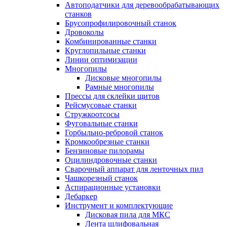
Автоподатчики для деревообрабатывающих
станков
Брусопрофилировочный станок
Дровоколы
Комбинированные станки
Круглопильные станки
Линии оптимизации
Многопилы
Дисковые многопилы
Рамные многопилы
Прессы для склейки щитов
Рейсмусовые станки
Стружкоотсосы
Фуговальные станки
Горбыльно-ребровой станок
Кромкообрезные станки
Бензиновые пилорамы
Оцилиндровочные станки
Сварочный аппарат для ленточных пил
Чашкорезный станок
Аспирационные установки
Дебаркер
Инструмент и комплектующие
Дисковая пила для МКС
Лента шлифовальная