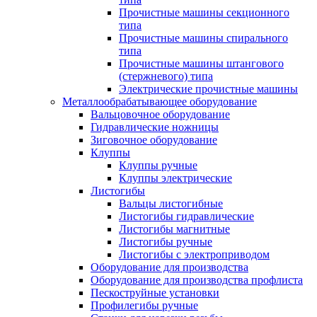
Прочистные машины секционного
типа
Прочистные машины спирального
типа
Прочистные машины штангового
(стержневого) типа
Электрические прочистные машины
Металлообрабатывающее оборудование
Вальцовочное оборудование
Гидравлические ножницы
Зиговочное оборудование
Клуппы
Клуппы ручные
Клуппы электрические
Листогибы
Вальцы листогибные
Листогибы гидравлические
Листогибы магнитные
Листогибы ручные
Листогибы с электроприводом
Оборудование для производства
Оборудование для производства профлиста
Пескоструйные установки
Профилегибы ручные