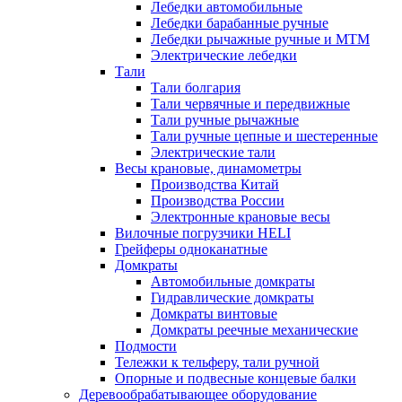
Лебедки автомобильные
Лебедки барабанные ручные
Лебедки рычажные ручные и МТМ
Электрические лебедки
Тали
Тали болгария
Тали червячные и передвижные
Тали ручные рычажные
Тали ручные цепные и шестеренные
Электрические тали
Весы крановые, динамометры
Производства Китай
Производства России
Электронные крановые весы
Вилочные погрузчики HELI
Грейферы одноканатные
Домкраты
Автомобильные домкраты
Гидравлические домкраты
Домкраты винтовые
Домкраты реечные механические
Подмости
Тележки к тельферу, тали ручной
Опорные и подвесные концевые балки
Деревообрабатывающее оборудование