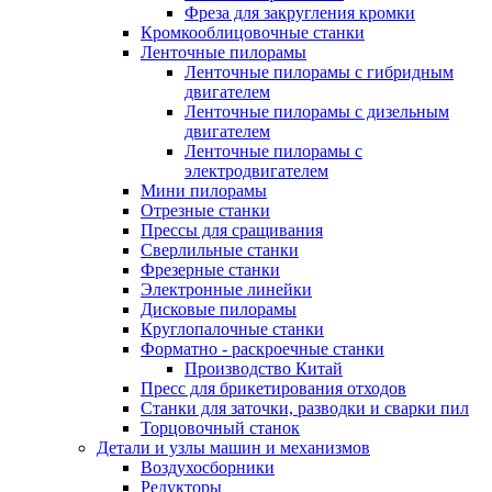
Фреза для закругления кромки
Кромкооблицовочные станки
Ленточные пилорамы
Ленточные пилорамы с гибридным
двигателем
Ленточные пилорамы с дизельным
двигателем
Ленточные пилорамы с
электродвигателем
Мини пилорамы
Отрезные станки
Прессы для сращивания
Сверлильные станки
Фрезерные станки
Электронные линейки
Дисковые пилорамы
Круглопалочные станки
Форматно - раскроечные станки
Производство Китай
Пресс для брикетирования отходов
Станки для заточки, разводки и сварки пил
Торцовочный станок
Детали и узлы машин и механизмов
Воздухосборники
Редукторы