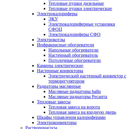
Тепловые пушки дизельные
Тепловые пушки электрические
Электрокалориферы
ЭКУ
Электрокалориферные установки
СФОЦ
Электрокалориферы СФО
Электрокотлы
Инфракрасные обогреватели
Напольные обогреватели
Настенный обогреватель
Потолочные обогреватели
Камины электрические
Настенные конвекторы
Электрический настенный конвектор с
терморегулятором
Радиаторы маслянные
Масляные радиаторы ballu
Масляные радиаторы Ресанта
Тепловые завесы
Тепловая завеса на ворота
Тепловая завеса на входную дверь
Шкафы управления калориферами
Электроконвекторы
Растворонасосы