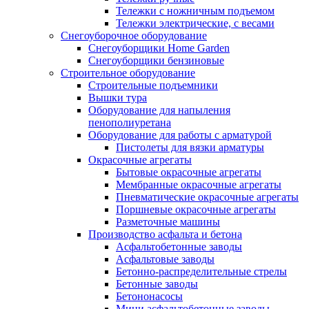
Тележки с ножничным подъемом
Тележки электрические, с весами
Снегоуборочное оборудование
Снегоуборщики Home Garden
Снегоуборщики бензиновые
Строительное оборудование
Cтроительные подъемники
Вышки тура
Оборудование для напыления
пенополиуретана
Оборудование для работы с арматурой
Пистолеты для вязки арматуры
Окрасочные агрегаты
Бытовые окрасочные агрегаты
Мембранные окрасочные агрегаты
Пневматические окрасочные агрегаты
Поршневые окрасочные агрегаты
Разметочные машины
Производство асфальта и бетона
Асфальтобетонные заводы
Асфальтовые заводы
Бетонно-распределительные стрелы
Бетонные заводы
Бетононасосы
Мини асфальтобетонные заводы