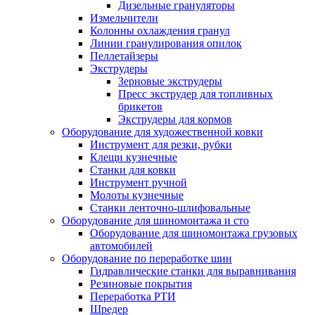
Дизельные грануляторы
Измельчители
Колонны охлаждения гранул
Линии гранулирования опилок
Пеллетайзеры
Экструдеры
Зерновые экструдеры
Пресс экструдер для топливных
брикетов
Экструдеры для кормов
Оборудование для художественной ковки
Инструмент для резки, рубки
Клещи кузнечные
Станки для ковки
Инструмент ручной
Молоты кузнечные
Станки ленточно-шлифовальные
Оборудование для шиномонтажа и сто
Оборудование для шиномонтажа грузовых
автомобилей
Оборудование по переработке шин
Гидравлические станки для выравнивания
Резиновые покрытия
Переработка РТИ
Шредер