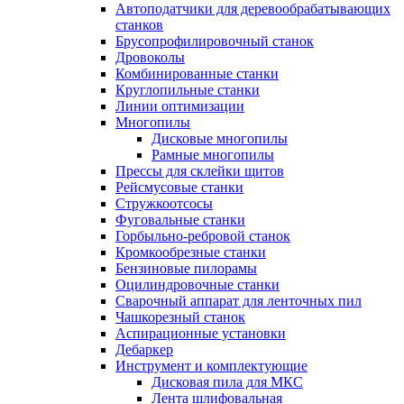
Автоподатчики для деревообрабатывающих
станков
Брусопрофилировочный станок
Дровоколы
Комбинированные станки
Круглопильные станки
Линии оптимизации
Многопилы
Дисковые многопилы
Рамные многопилы
Прессы для склейки щитов
Рейсмусовые станки
Стружкоотсосы
Фуговальные станки
Горбыльно-ребровой станок
Кромкообрезные станки
Бензиновые пилорамы
Оцилиндровочные станки
Сварочный аппарат для ленточных пил
Чашкорезный станок
Аспирационные установки
Дебаркер
Инструмент и комплектующие
Дисковая пила для МКС
Лента шлифовальная