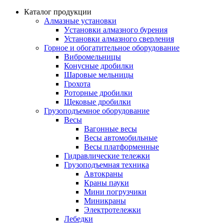
Каталог продукции
Алмазные установки
Уcтановки алмазного бурения
Установки алмазного сверления
Горное и обогатительное оборудование
Вибромельницы
Конусные дробилки
Шаровые мельницы
Грохота
Роторные дробилки
Щековые дробилки
Грузоподъемное оборудование
Весы
Вагонные весы
Весы автомобильные
Весы платформенные
Гидравлические тележки
Грузоподъемная техника
Автокраны
Краны пауки
Мини погрузчики
Миникраны
Электротележки
Лебедки