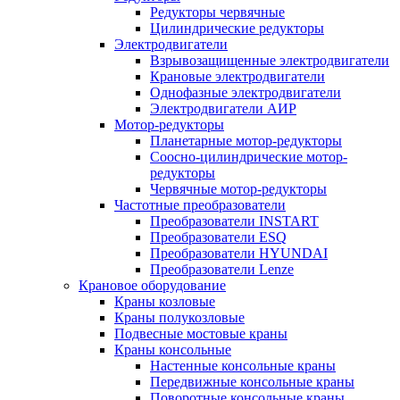
Редукторы червячные
Цилиндрические редукторы
Электродвигатели
Взрывозащищенные электродвигатели
Крановые электродвигатели
Однофазные электродвигатели
Электродвигатели АИР
Мотор-редукторы
Планетарные мотор-редукторы
Соосно-цилиндрические мотор-
редукторы
Червячные мотор-редукторы
Частотные преобразователи
Преобразователи INSTART
Преобразователи ESQ
Преобразователи HYUNDAI
Преобразователи Lenze
Крановое оборудование
Краны козловые
Краны полукозловые
Подвесные мостовые краны
Краны консольные
Настенные консольные краны
Передвижные консольные краны
Поворотные консольные краны