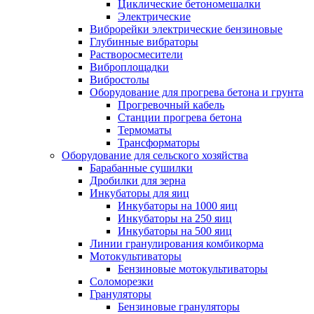
Циклические бетономешалки
Электрические
Виброрейки электрические бензиновые
Глубинные вибраторы
Растворосмесители
Виброплощадки
Вибростолы
Оборудование для прогрева бетона и грунта
Прогревочный кабель
Станции прогрева бетона
Термоматы
Трансформаторы
Оборудование для сельского хозяйства
Барабанные сушилки
Дробилки для зерна
Инкубаторы для яиц
Инкубаторы на 1000 яиц
Инкубаторы на 250 яиц
Инкубаторы на 500 яиц
Линии гранулирования комбикорма
Мотокультиваторы
Бензиновые мотокультиваторы
Соломорезки
Грануляторы
Бензиновые грануляторы