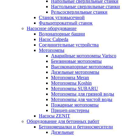
Напольные сверлильные станки
Настольные сверлильные станки
Рельсосверлильные станки
Станок угловысечной
Фальцепрокатный станок
Насосное оборудование
Водонапорные башни
Насос Calpeda
Соединительные устройства
Мотопомпы
Аварийные мотопомпы Varisco
Бензиновые мотопомпы
Высоконапорные мотопомпы
Дизельные мотопомпы
Мотопомпа Meran
Мотопомпы Koshin
Мотопомпы SUBARU
Мотопомпы для грязной воды
Мотопомпы для чистой воды
Пожарные мотопомпы
Прицеп-цистерны
Насосы ZENIT
Оборудование для бетонных работ
Бетономешалки и бетоносмесители
Дизельные