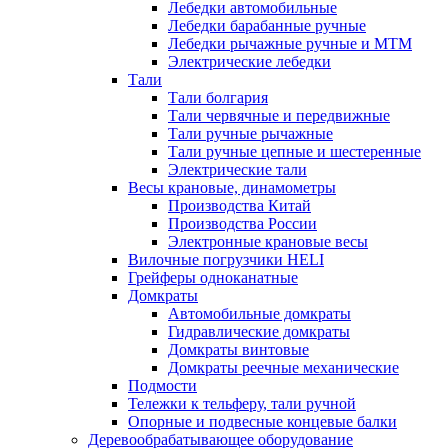
Лебедки автомобильные
Лебедки барабанные ручные
Лебедки рычажные ручные и МТМ
Электрические лебедки
Тали
Тали болгария
Тали червячные и передвижные
Тали ручные рычажные
Тали ручные цепные и шестеренные
Электрические тали
Весы крановые, динамометры
Производства Китай
Производства России
Электронные крановые весы
Вилочные погрузчики HELI
Грейферы одноканатные
Домкраты
Автомобильные домкраты
Гидравлические домкраты
Домкраты винтовые
Домкраты реечные механические
Подмости
Тележки к тельферу, тали ручной
Опорные и подвесные концевые балки
Деревообрабатывающее оборудование