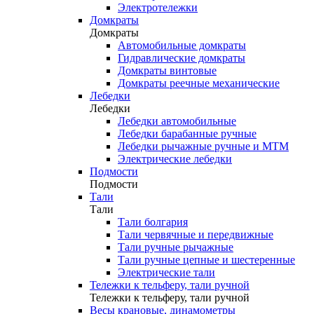
Электротележки
Домкраты
Домкраты
Автомобильные домкраты
Гидравлические домкраты
Домкраты винтовые
Домкраты реечные механические
Лебедки
Лебедки
Лебедки автомобильные
Лебедки барабанные ручные
Лебедки рычажные ручные и МТМ
Электрические лебедки
Подмости
Подмости
Тали
Тали
Тали болгария
Тали червячные и передвижные
Тали ручные рычажные
Тали ручные цепные и шестеренные
Электрические тали
Тележки к тельферу, тали ручной
Тележки к тельферу, тали ручной
Весы крановые, динамометры