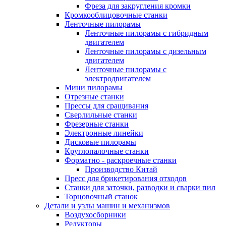
Фреза для закругления кромки
Кромкооблицовочные станки
Ленточные пилорамы
Ленточные пилорамы с гибридным
двигателем
Ленточные пилорамы с дизельным
двигателем
Ленточные пилорамы с
электродвигателем
Мини пилорамы
Отрезные станки
Прессы для сращивания
Сверлильные станки
Фрезерные станки
Электронные линейки
Дисковые пилорамы
Круглопалочные станки
Форматно - раскроечные станки
Производство Китай
Пресс для брикетирования отходов
Станки для заточки, разводки и сварки пил
Торцовочный станок
Детали и узлы машин и механизмов
Воздухосборники
Редукторы