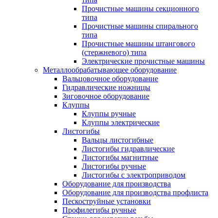
Прочистные машины секционного
типа
Прочистные машины спирального
типа
Прочистные машины штангового
(стержневого) типа
Электрические прочистные машины
Металлообрабатывающее оборудование
Вальцовочное оборудование
Гидравлические ножницы
Зиговочное оборудование
Клуппы
Клуппы ручные
Клуппы электрические
Листогибы
Вальцы листогибные
Листогибы гидравлические
Листогибы магнитные
Листогибы ручные
Листогибы с электроприводом
Оборудование для производства
Оборудование для производства профлиста
Пескоструйные установки
Профилегибы ручные