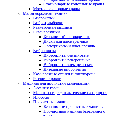
Стационарные консольные краны
Мостовые опорные краны
Малая дорожная техника
Виброкатки
Вибротрамбовки
Разметочные машины
Швонарезчики
Бензиновый швонарезчик
Диски для швонарезчика
Электрический швонарезчик
Виброплиты
Виброплиты бензиновые
Виброплиты реверсивные
Виброплиты электрические
Дизельные виброплиты
Камнерезные станки и плиткорезы
Резчики кровли
Машины для прочистки канализации
Ассенизаторы
Машины гидродинамические на прицепе
Илососы
Прочистные машины
Бензиновые прочистные машины
Прочистные машины барабанного
типа