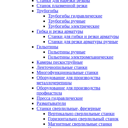
Станки для нарезки резьбы
Станок плазменной резки
Трубогибы
Трубогибы гидравлические
Трубогибы ручные
Трубогибы электрические
Гибка и резка арматуры
Станки для гибки и резки арматуры
Станки для резки арматуры ручные
Гильотины
Гильотины ручные
Гильотины электромеханические
Камеры пескоструйные
Ленточнопильные станки
Многофункциональные станки
Оборудование для производства
металлочерепицы
Оборудование для производства
профнастила
Пресса гидравлические
Разматыватели
Станки сверлильные, фрезерные
Вертикально сверлильные станки
Горизонтально сверлильный станок
Магнитные сверлильные станки