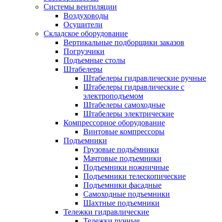
Системы вентиляции
Воздуховоды
Осушители
Складское оборудование
Вертикальные подборщики заказов
Погрузчики
Подъемные столы
Штабелеры
Штабелеры гидравлические ручные
Штабелеры гидравлические с
электроподъемом
Штабелеры самоходные
Штабелеры электрические
Компрессорное оборудование
Винтовые компрессоры
Подъемники
Грузовые подъёмники
Мачтовые подъемники
Подъемники ножничные
Подъемники телескопические
Подъемники фасадные
Самоходные подъемники
Шахтные подъемники
Тележки гидравлические
Тележки ручные