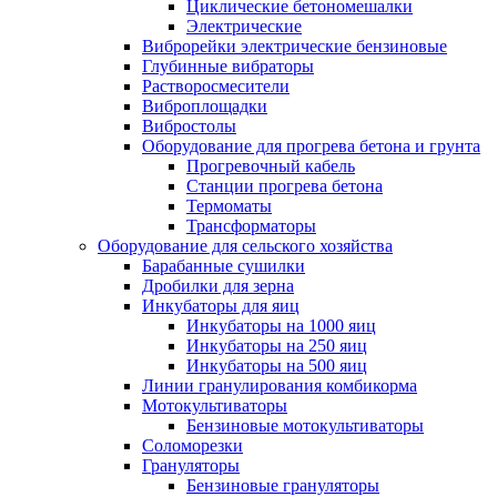
Циклические бетономешалки
Электрические
Виброрейки электрические бензиновые
Глубинные вибраторы
Растворосмесители
Виброплощадки
Вибростолы
Оборудование для прогрева бетона и грунта
Прогревочный кабель
Станции прогрева бетона
Термоматы
Трансформаторы
Оборудование для сельского хозяйства
Барабанные сушилки
Дробилки для зерна
Инкубаторы для яиц
Инкубаторы на 1000 яиц
Инкубаторы на 250 яиц
Инкубаторы на 500 яиц
Линии гранулирования комбикорма
Мотокультиваторы
Бензиновые мотокультиваторы
Соломорезки
Грануляторы
Бензиновые грануляторы