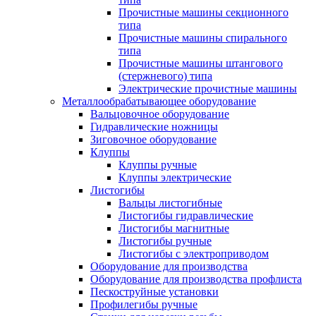
Прочистные машины секционного
типа
Прочистные машины спирального
типа
Прочистные машины штангового
(стержневого) типа
Электрические прочистные машины
Металлообрабатывающее оборудование
Вальцовочное оборудование
Гидравлические ножницы
Зиговочное оборудование
Клуппы
Клуппы ручные
Клуппы электрические
Листогибы
Вальцы листогибные
Листогибы гидравлические
Листогибы магнитные
Листогибы ручные
Листогибы с электроприводом
Оборудование для производства
Оборудование для производства профлиста
Пескоструйные установки
Профилегибы ручные