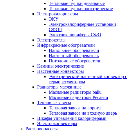
Тепловые пушки дизельные
Тепловые пушки электрические
Электрокалориферы
ЭКУ
Электрокалориферные установки
СФОЦ
Электрокалориферы СФО
Электрокотлы
Инфракрасные обогреватели
Напольные обогреватели
Настенный обогреватель
Потолочные обогреватели
Камины электрические
Настенные конвекторы
Электрический настенный конвектор с
терморегулятором
Радиаторы маслянные
Масляные радиаторы ballu
Масляные радиаторы Ресанта
Тепловые завесы
Тепловая завеса на ворота
Тепловая завеса на входную дверь
Шкафы управления калориферами
Электроконвекторы
Растворонасосы