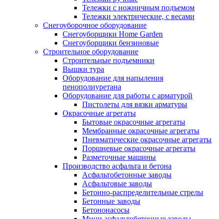
Тележки с ножничным подъемом
Тележки электрические, с весами
Снегоуборочное оборудование
Снегоуборщики Home Garden
Снегоуборщики бензиновые
Строительное оборудование
Cтроительные подъемники
Вышки тура
Оборудование для напыления
пенополиуретана
Оборудование для работы с арматурой
Пистолеты для вязки арматуры
Окрасочные агрегаты
Бытовые окрасочные агрегаты
Мембранные окрасочные агрегаты
Пневматические окрасочные агрегаты
Поршневые окрасочные агрегаты
Разметочные машины
Производство асфальта и бетона
Асфальтобетонные заводы
Асфальтовые заводы
Бетонно-распределительные стрелы
Бетонные заводы
Бетононасосы
Мини асфальтобетонные заводы