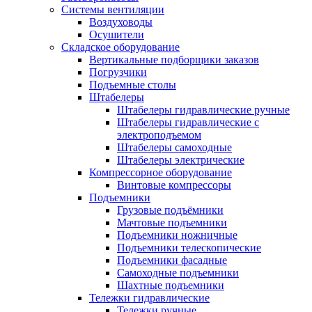
Системы вентиляции
Воздуховоды
Осушители
Складское оборудование
Вертикальные подборщики заказов
Погрузчики
Подъемные столы
Штабелеры
Штабелеры гидравлические ручные
Штабелеры гидравлические с
электроподъемом
Штабелеры самоходные
Штабелеры электрические
Компрессорное оборудование
Винтовые компрессоры
Подъемники
Грузовые подъёмники
Мачтовые подъемники
Подъемники ножничные
Подъемники телескопические
Подъемники фасадные
Самоходные подъемники
Шахтные подъемники
Тележки гидравлические
Тележки ручные