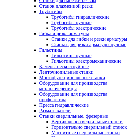
Станки для нарезки резьбы
Станок плазменной резки
Трубогибы
Трубогибы гидравлические
Трубогибы ручные
Трубогибы электрические
Гибка и резка арматуры
Станки для гибки и резки арматуры
Станки для резки арматуры ручные
Гильотины
Гильотины ручные
Гильотины электромеханические
Камеры пескоструйные
Ленточнопильные станки
Многофункциональные станки
Оборудование для производства
металлочерепицы
Оборудование для производства
профнастила
Пресса гидравлические
Разматыватели
Станки сверлильные, фрезерные
Вертикально сверлильные станки
Горизонтально сверлильный станок
Магнитные сверлильные станки