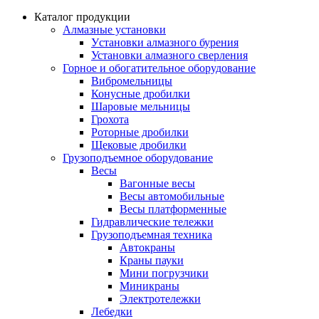
Каталог продукции
Алмазные установки
Уcтановки алмазного бурения
Установки алмазного сверления
Горное и обогатительное оборудование
Вибромельницы
Конусные дробилки
Шаровые мельницы
Грохота
Роторные дробилки
Щековые дробилки
Грузоподъемное оборудование
Весы
Вагонные весы
Весы автомобильные
Весы платформенные
Гидравлические тележки
Грузоподъемная техника
Автокраны
Краны пауки
Мини погрузчики
Миникраны
Электротележки
Лебедки