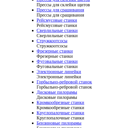
Прессы для склейки щитов
Прессы для сращивания
Прессы для сращивания
Рейсмусовые станки
Рейсмусовые станки
Сверлильные станки
Сверлильные станки
Стружкоотсосы
Стружкоотсосы
Фрезерные станки
Фрезерные станки
Фуговальные станки
Фуговальные станки
Электронные линейки
Электронные линейки
Горбыльно-ребровой станок
Горбыльно-ребровой станок
Дисковые пилорамы
Дисковые пилорамы
Кромкообрезные станки
Кромкообрезные станки
Круглопалочные станки
Круглопалочные станки
Бензиновые пилорамы