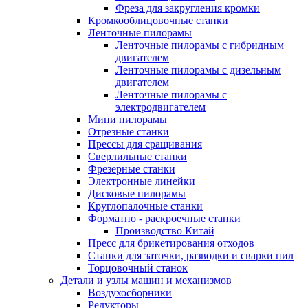
Фреза для закругления кромки
Кромкооблицовочные станки
Ленточные пилорамы
Ленточные пилорамы с гибридным
двигателем
Ленточные пилорамы с дизельным
двигателем
Ленточные пилорамы с
электродвигателем
Мини пилорамы
Отрезные станки
Прессы для сращивания
Сверлильные станки
Фрезерные станки
Электронные линейки
Дисковые пилорамы
Круглопалочные станки
Форматно - раскроечные станки
Производство Китай
Пресс для брикетирования отходов
Станки для заточки, разводки и сварки пил
Торцовочный станок
Детали и узлы машин и механизмов
Воздухосборники
Редукторы