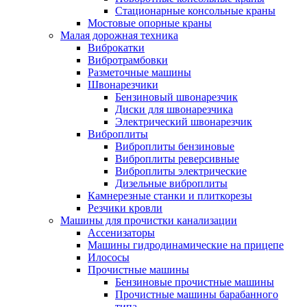
Стационарные консольные краны
Мостовые опорные краны
Малая дорожная техника
Виброкатки
Вибротрамбовки
Разметочные машины
Швонарезчики
Бензиновый швонарезчик
Диски для швонарезчика
Электрический швонарезчик
Виброплиты
Виброплиты бензиновые
Виброплиты реверсивные
Виброплиты электрические
Дизельные виброплиты
Камнерезные станки и плиткорезы
Резчики кровли
Машины для прочистки канализации
Ассенизаторы
Машины гидродинамические на прицепе
Илососы
Прочистные машины
Бензиновые прочистные машины
Прочистные машины барабанного
типа