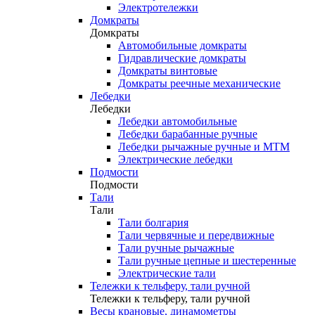
Электротележки
Домкраты
Домкраты
Автомобильные домкраты
Гидравлические домкраты
Домкраты винтовые
Домкраты реечные механические
Лебедки
Лебедки
Лебедки автомобильные
Лебедки барабанные ручные
Лебедки рычажные ручные и МТМ
Электрические лебедки
Подмости
Подмости
Тали
Тали
Тали болгария
Тали червячные и передвижные
Тали ручные рычажные
Тали ручные цепные и шестеренные
Электрические тали
Тележки к тельферу, тали ручной
Тележки к тельферу, тали ручной
Весы крановые, динамометры