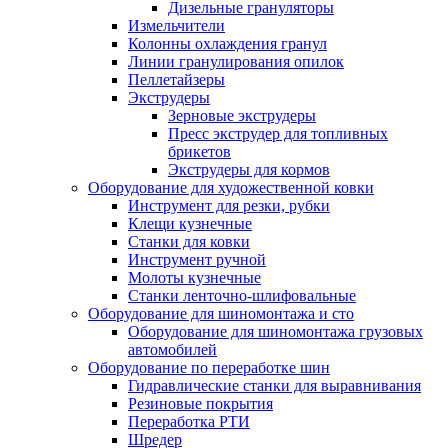
Дизельные грануляторы
Измельчители
Колонны охлаждения гранул
Линии гранулирования опилок
Пеллетайзеры
Экструдеры
Зерновые экструдеры
Пресс экструдер для топливных
брикетов
Экструдеры для кормов
Оборудование для художественной ковки
Инструмент для резки, рубки
Клещи кузнечные
Станки для ковки
Инструмент ручной
Молоты кузнечные
Станки ленточно-шлифовальные
Оборудование для шиномонтажа и сто
Оборудование для шиномонтажа грузовых
автомобилей
Оборудование по переработке шин
Гидравлические станки для выравнивания
Резиновые покрытия
Переработка РТИ
Шредер