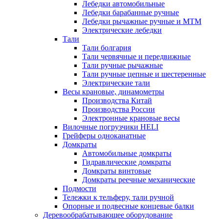
Лебедки автомобильные
Лебедки барабанные ручные
Лебедки рычажные ручные и МТМ
Электрические лебедки
Тали
Тали болгария
Тали червячные и передвижные
Тали ручные рычажные
Тали ручные цепные и шестеренные
Электрические тали
Весы крановые, динамометры
Производства Китай
Производства России
Электронные крановые весы
Вилочные погрузчики HELI
Грейферы одноканатные
Домкраты
Автомобильные домкраты
Гидравлические домкраты
Домкраты винтовые
Домкраты реечные механические
Подмости
Тележки к тельферу, тали ручной
Опорные и подвесные концевые балки
Деревообрабатывающее оборудование