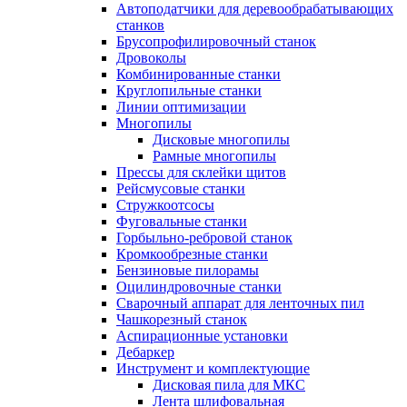
Автоподатчики для деревообрабатывающих
станков
Брусопрофилировочный станок
Дровоколы
Комбинированные станки
Круглопильные станки
Линии оптимизации
Многопилы
Дисковые многопилы
Рамные многопилы
Прессы для склейки щитов
Рейсмусовые станки
Стружкоотсосы
Фуговальные станки
Горбыльно-ребровой станок
Кромкообрезные станки
Бензиновые пилорамы
Оцилиндровочные станки
Сварочный аппарат для ленточных пил
Чашкорезный станок
Аспирационные установки
Дебаркер
Инструмент и комплектующие
Дисковая пила для МКС
Лента шлифовальная