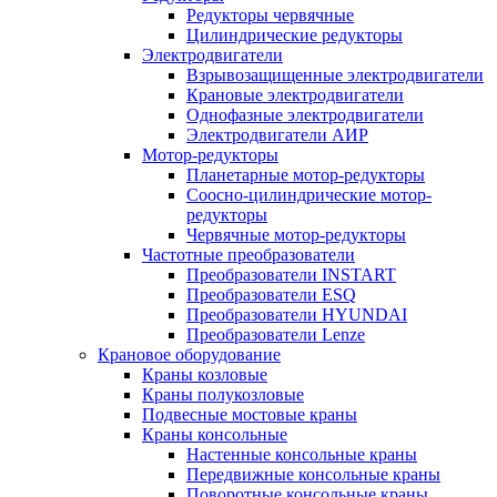
Редукторы червячные
Цилиндрические редукторы
Электродвигатели
Взрывозащищенные электродвигатели
Крановые электродвигатели
Однофазные электродвигатели
Электродвигатели АИР
Мотор-редукторы
Планетарные мотор-редукторы
Соосно-цилиндрические мотор-
редукторы
Червячные мотор-редукторы
Частотные преобразователи
Преобразователи INSTART
Преобразователи ESQ
Преобразователи HYUNDAI
Преобразователи Lenze
Крановое оборудование
Краны козловые
Краны полукозловые
Подвесные мостовые краны
Краны консольные
Настенные консольные краны
Передвижные консольные краны
Поворотные консольные краны