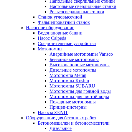
Напольные сверлильные станки
Настольные сверлильные станки
Рельсосверлильные станки
Станок угловысечной
Фальцепрокатный станок
Насосное оборудование
Водонапорные башни
Насос Calpeda
Соединительные устройства
Мотопомпы
Аварийные мотопомпы Varisco
Бензиновые мотопомпы
Высоконапорные мотопомпы
Дизельные мотопомпы
Мотопомпа Meran
Мотопомпы Koshin
Мотопомпы SUBARU
Мотопомпы для грязной воды
Мотопомпы для чистой воды
Пожарные мотопомпы
Прицеп-цистерны
Насосы ZENIT
Оборудование для бетонных работ
Бетономешалки и бетоносмесители
Дизельные